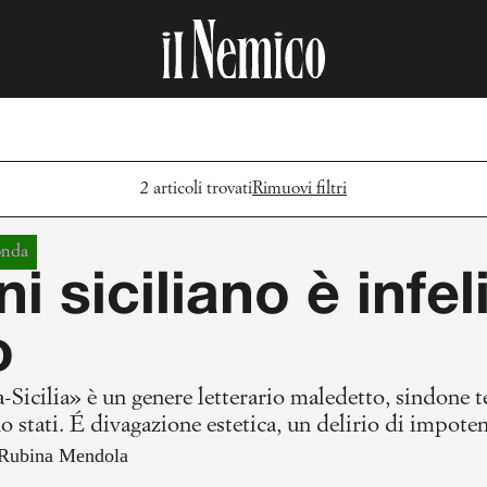
2 articoli trovati
Rimuovi filtri
onda
i siciliano è infe
o
a-Sicilia» è un genere letterario maledetto, sindone te
o stati. É divagazione estetica, un delirio di impotenz
 alla volta si sono tolti tutti, con risultati eterogene
Rubina Mendola