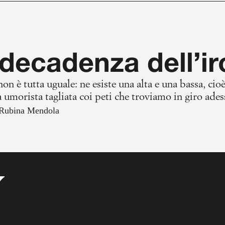
decadenza dell’ir
non è tutta uguale: ne esiste una alta e una bassa, ci
 umorista tagliata coi peti che troviamo in giro adesso
no diluito, aggravato dall’intoppo digitale e dalle s
Rubina Mendola