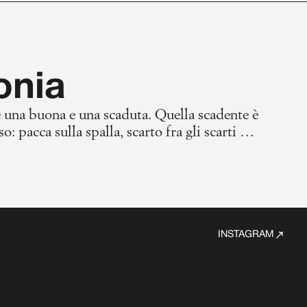
onia
oè una buona e una scaduta. Quella scadente è
: pacca sulla spalla, scarto fra gli scarti del
ue inerzie.
INSTAGRAM