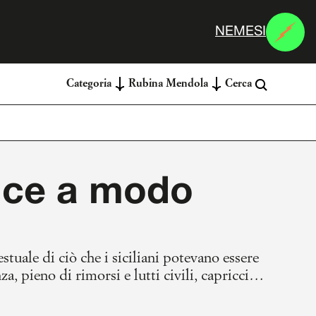
N
E
M
E
S
I
Categoria
Rubina Mendola
Cerca
lice a modo
stuale di ciò che i siciliani potevano essere
a, pieno di rimorsi e lutti civili, capriccio
i in termini di affidabilità e precisione.