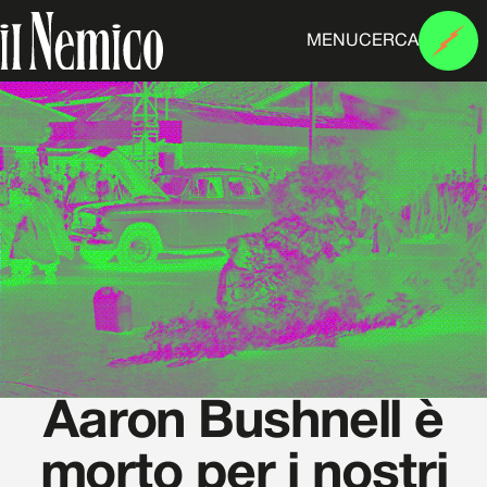
MENU
CERCA
Aaron Bushnell è
morto per i nostri