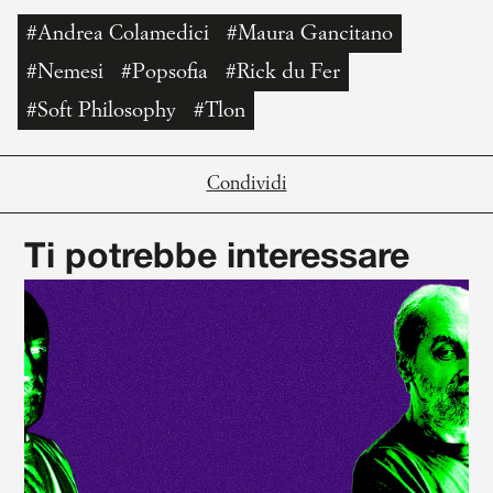
#Andrea Colamedici
#Maura Gancitano
#Nemesi
#Popsofia
#Rick du Fer
#Soft Philosophy
#Tlon
Condividi
Ti potrebbe interessare