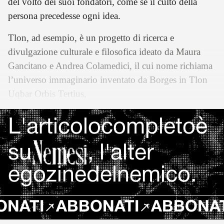
del volto dei suoi fondatori, come se il culto della
persona precedesse ogni idea.
Tlon, ad esempio, è un progetto di ricerca e
divulgazione culturale e filosofica ideato da Maura
Gancitano e Andrea Colamedici, il cui nome richiama
l’universo immaginario inventato da Borges in Tlon
Uqbar Orbis Tertius,
L'articolo
completo
è
su
, l'alter
egozine
del
nemico.
ATI
ABBONATI
ABBONATI