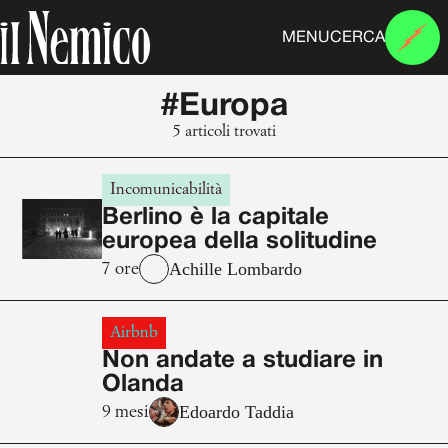
MENU
CERCA
#Europa
5 articoli trovati
Incomunicabilità
Berlino è la capitale
europea della solitudine
Achille Lombardo
7 ore
Airbnb
Non andate a studiare in
Olanda
Edoardo Taddia
9 mesi