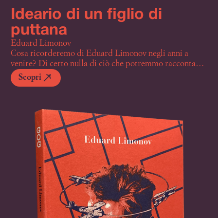
Ideario di un figlio di
puttana
Eduard Limonov
Cosa ricorderemo di Eduard Limonov negli anni a
venire? Di certo nulla di ciò che potremmo raccontare
di lui sarà mai all’altezza della sua personale
Scopri
mitomania. Limonov però è stato, in primo luogo, un
grandissimo figlio di puttana. Insofferente a qualsiasi
forma di autorità, ma anche alla ribellione a rischio
zero degli intellettuali borghesi, Limonov riusciva ad
essere sempre altrove, a battersi per la posizione più
scomoda e insostenibile di tutte, in un continuo e
metodico autosabotaggio. Quando ai poeti russi
s’intimava di tessere le lodi dell’URSS Limonov
vomitava versi di insurrezione. Quando l’Occidente
elogiava i dissidenti sovietici, lui era subito pronto a
condannarli come abili promotori di se stessi e della
propria casta. Rifugiatosi negli Usa, invece di
frequentare i salotti spalancati per gli esotici
contestatori del regime, Edichka batteva le strade