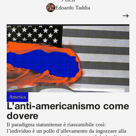
geografia letteraria. Una città che a livello di spazi
5 mesi
sociali e culturali è povera e quello che c’è va via via
Edoardo Taddia
sfumando.
America
L’anti-americanismo come
dovere
Il paradigma statunitense è riassumibile così:
l’individuo è un pollo d’allevamento da ingozzare alla