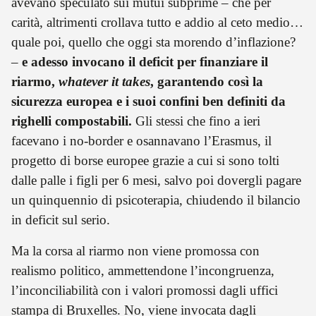
avevano speculato sui mutui subprime – che per
Alexej Naval’nyj. Da tutte queste esperienze, oltre alle
carità, altrimenti crollava tutto e addio al ceto medio…
decine di libri, ossessivamente autobiografici,
nascevano anche centinaia di articoli, persi per gli
quale poi, quello che oggi sta morendo d’inflazione?
archivi e le riviste d’opposizione russa. Giannicola
–
e adesso invocano il deficit per finanziare il
Saldutti ne ha qui raccolto e tradotto i più
riarmo,
whatever it takes
, garantendo così la
emblematici, i quali, accuratamente selezionati, vanno
a comporre la mitologia di un pensiero e di una vita
sicurezza europea e i suoi confini ben definiti da
inclassificabili: l’ideario di un figlio di puttana.
righelli compostabili.
Gli stessi che fino a ieri
facevano i no-border e osannavano l’Erasmus, il
progetto di borse europee grazie a cui si sono tolti
dalle palle i figli per 6 mesi, salvo poi dovergli pagare
un quinquennio di psicoterapia, chiudendo il bilancio
in deficit sul serio.
Ma la corsa al riarmo non viene promossa con
realismo politico, ammettendone l’incongruenza,
l’inconciliabilità con i valori promossi dagli uffici
stampa di Bruxelles. No, viene invocata dagli