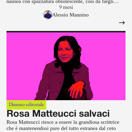
nausea con spazzatura obsolescente, così da fargli
credere di essere libero in quanto, titillato nel suo
9 mesi
delirio di onnipotenza infantile, sceglie fra venticinque
Alessio Mannino
marche della stessa merda di pseudo-artista.
Dissesto editoriale
Rosa Matteucci salvaci
Rosa Matteucci riesce a essere la grandiosa scrittrice
che è mantenendosi pure del tutto estranea dal ceto