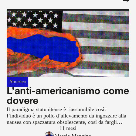
America
L’anti-americanismo come
dovere
Il paradigma statunitense è riassumibile così:
l’individuo è un pollo d’allevamento da ingozzare alla
nausea con spazzatura obsolescente, così da fargli
credere di essere libero in quanto, titillato nel suo
11 mesi
delirio di onnipotenza infantile, sceglie fra venticinque
Alessio Mannino