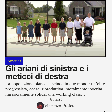
America
Gli ariani di sinistra e i
meticci di destra
La popolazione bianca si scinde in due mondi: un’élite
progressista, coesa, riproduttiva, moralmente ipocrita
ma socialmente solida; una working class
conservatrice, divorzista, rancorosa, senza valori né
8 mesi
coesione, arrivista al punto da tradire i propri stessi
Vincenzo Profeta
valori.