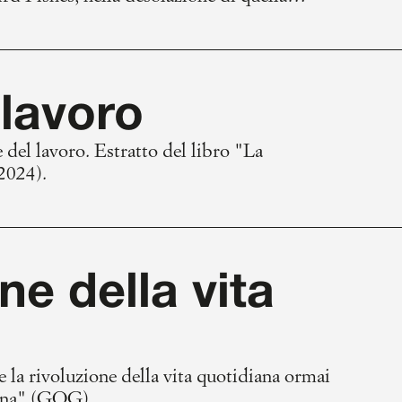
ttatori.
 lavoro
 del lavoro. Estratto del libro "La
2024).
one della vita
 e la rivoluzione della vita quotidiana ormai
iana" (GOG).