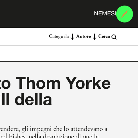
N
E
M
E
S
I
Categoria
Autore
Cerca
sto Thom Yorke
ll della
rendere, gli impegni che lo attendevano a
ird Fishes, nella desolazione di quella