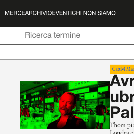
MERCE
ARCHIVIO
EVENTI
CHI NON SIAMO
Cattivi Mae
Av
ubr
Pa
Thom pian
Londra e 