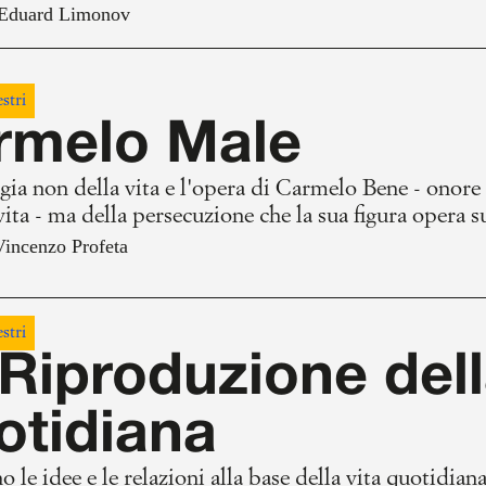
Eduard Limonov
stri
rmelo Male
ia non della vita e l'opera di Carmelo Bene - onore c
vita - ma della persecuzione che la sua figura opera s
replicata, di quella che è stata forse l'opera d'arte p
Vincenzo Profeta
one che ha causato in chi lo ha osservato spaziare con 
 che separa ciò che è saggio e ciò che è assurdo.
stri
Riproduzione dell
otidiana
o le idee e le relazioni alla base della vita quotidian