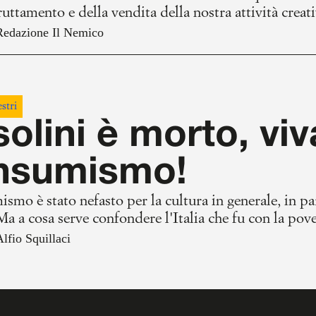
ruttamento e della vendita della nostra attività crea
fare i conti e rimboccarci le maniche di conseguenza
Redazione Il Nemico
amente, il principio per cui a ogni cosa, persino alla n
 sotteso all'idea stessa di moneta.
stri
olini è morto, viva
nsumismo!
ismo è stato nefasto per la cultura in generale, in pa
a a cosa serve confondere l'Italia che fu con la pover
essariamente morir di fame? Il pauperismo osannato da Pasolini ha 
Alfio Squillaci
 sempre più frivola e spendacciona, facendo leva sui 