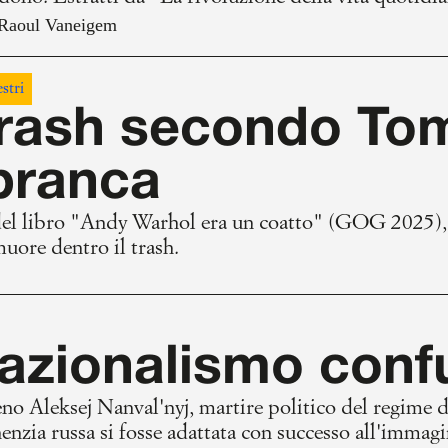
Raoul Vaneigem
stri
 Trash secondo T
branca
del libro "Andy Warhol era un coatto" (GOG 2025), 
muore dentro il trash.
nazionalismo confu
no Aleksej Nanval'nyj, martire politico del regime di
ghenzia russa si fosse adattata con successo all'immag