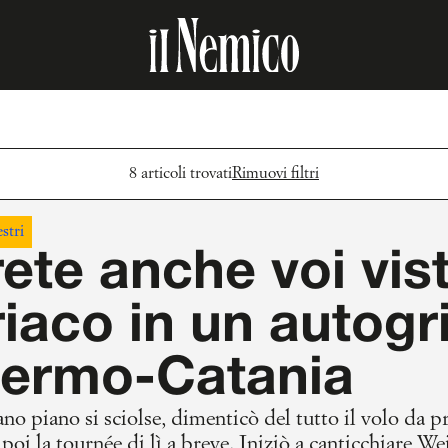
8 articoli trovati
Rimuovi filtri
stri
rete anche voi vi
iaco in un autogri
lermo-Catania
o piano si sciolse, dimenticò del tutto il volo da p
poi la tournée di lì a breve. Iniziò a canticchiare We