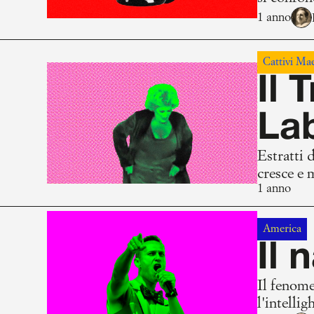
1 anno
Cattivi Mae
Il
La
Estratti 
cresce e 
1 anno
America
Il 
Il fenome
l'intelli