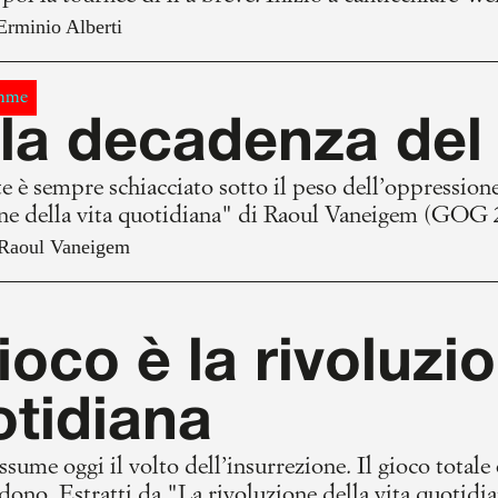
 stazione di servizio, di fronte a quegli unici due spe
Erminio Alberti
amme
la decadenza del
te è sempre schiacciato sotto il peso dell’oppressione
one della vita quotidiana" di Raoul Vaneigem (GOG 
Raoul Vaneigem
gioco è la rivoluzi
otidiana
assume oggi il volto dell’insurrezione. Il gioco totale
dono. Estratti da "La rivoluzione della vita quotid