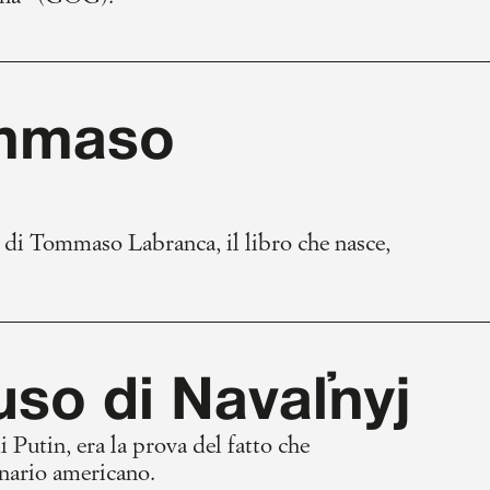
ommaso
di Tommaso Labranca, il libro che nasce,
so di Naval’nyj
 Putin, era la prova del fatto che
inario americano.