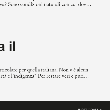
tiva? Sono condizioni naturali con cui dover
? Oppure c'è modo di rifiutare,
ostra vita, si può associare un valore,
 il
rticolare per quella italiana. Non v'è alcun
tà e l'indigenza? Per restare veri e puri
attecchito nella cultura
suoi pregiudizi agropastorali.