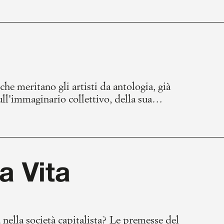
he meritano gli artisti da antologia, già
ull'immaginario collettivo, della sua
iù riuscita di Carmelo, il tormento e
grazia dal sacro al secolare, in equilibrio
a Vita
a nella società capitalista? Le premesse del