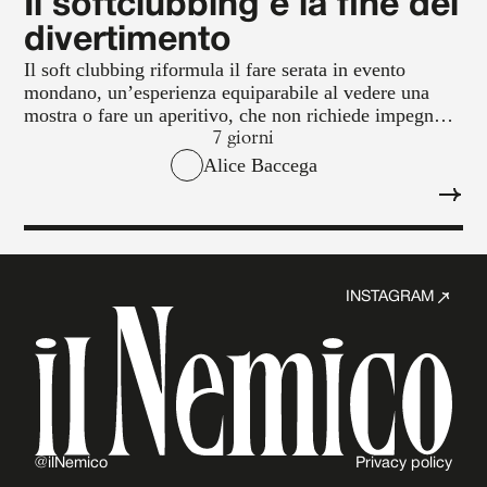
Il softclubbing è la fine del
divertimento
Il soft clubbing riformula il fare serata in evento
mondano, un’esperienza equiparabile al vedere una
mostra o fare un aperitivo, che non richiede impegno,
e non a caso si svolge all’ora della colazione, appena
7 giorni
svegli e freschi dalla lunga notte di riposo.
Alice Baccega
INSTAGRAM
@ilNemico
Privacy policy