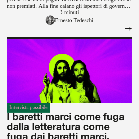
non premiati. Alla fine calano gli ispettori di governo
come i bravi di don Rodrigo. Il padiglione russo può
3 minuti
esporre opere d’arte ma deve restare chiuso al
Ernesto Tedeschi
pubblico, manco fosse una citazione del "Red
Pavilion" di Ilya Kabakov.
Intervista possibile
I baretti marci come fuga
dalla letteratura come
fuga dai baretti marci.