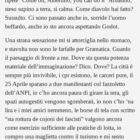
ripete “Come on, Albertino, you can do it” Arbasino,
steso supino a terra, si calma. Come diavolo hai fatto?
Sussulto. Ci sono passato anche io, sorride l’uomo
beffardo, anche io sto ancora aspettando Godot.
Una strana sensazione mi si attorciglia nello stomaco,
e stavolta non sono le farfalle per Gramatica. Guardo
il paesaggio di fronte a me. Dove sta questa potenza
materiale dell’immaginazione? Dico. Dove? La città è
sempre più invivibile, i cpr esistono, le carceri pure, il
25 Aprile sparano a due manifestanti col fazzoletto
dell’ANPI, io c’ho ancora paura di girare la sera, gli
spazi autogestiti vengono sgomberati, io non c’ho ‘na
lira e i miei amici nemmeno, le borse di tela con scritto
“sta rottura de cojoni dei fascisti” valgono ancora
come esercizio sufficiente alle pratiche di lotta, io
compro una maglietta contro il turismo e mi sento