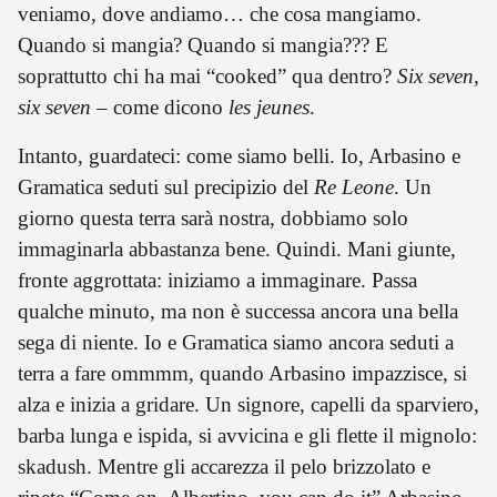
veniamo, dove andiamo… che cosa mangiamo.
Quando si mangia? Quando si mangia??? E
soprattutto chi ha mai “cooked” qua dentro?
Six seven,
six seven
– come dicono
les jeunes
.
Intanto, guardateci: come siamo belli. Io, Arbasino e
Gramatica seduti sul precipizio del
Re Leone
. Un
giorno questa terra sarà nostra, dobbiamo solo
immaginarla abbastanza bene. Quindi. Mani giunte,
fronte aggrottata: iniziamo a immaginare. Passa
qualche minuto, ma non è successa ancora una bella
sega di niente. Io e Gramatica siamo ancora seduti a
terra a fare ommmm, quando Arbasino impazzisce, si
alza e inizia a gridare. Un signore, capelli da sparviero,
barba lunga e ispida, si avvicina e gli flette il mignolo:
skadush. Mentre gli accarezza il pelo brizzolato e