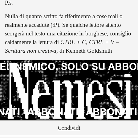
P.s.
Nulla di quanto scritto fa riferimento a cose reali o
realmente accadute (:P). Se qualche lettore attento
scorgerà nel testo una citazione in borghese, consiglio
caldamente la lettura di
CTRL + C, CTRL + V –
Scrittura non creativa
, di Kenneth Goldsmith
 NEMICO, SOLO SU ABBON
ABBONATI
ABBONATI
AB
Condividi