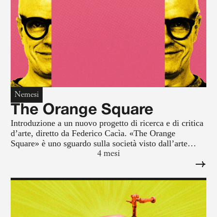
Nemesi
The Orange Square
Introduzione a un nuovo progetto di ricerca e di critica
d’arte, diretto da Federico Cacìa. «The Orange
Square» è uno sguardo sulla società visto dall’arte
contemporanea. L’intento è quello di osservare i
4 mesi
mutamenti sociali, tecnologici, spaziali, urbanistici e
politici attraverso le traiettorie dell’arte. Tutto questo
partendo da un presupposto: l’opera d’arte non si
espone più, ma circola.