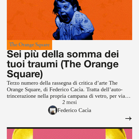
The Orange Square
Sei più della somma dei
tuoi traumi (The Orange
Square)
Terzo numero della rassegna di critica d’arte The
Orange Square, di Federico Cacìa. Tratta dell’auto-
trincerazione nella propria campana di vetro, per via
dell’impotenza percepita, e di come gli artisti perciò si
2 mesi
sentano costretti a muoversi nell’unico terreno comune
Federico Cacìa
rimasto, il trauma.