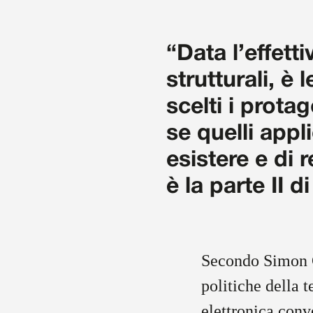
“Data l’effett
strutturali, è 
scelti i prota
se quelli appl
esistere e di 
è la parte II 
Secondo Simon C
politiche della 
elettronica conv