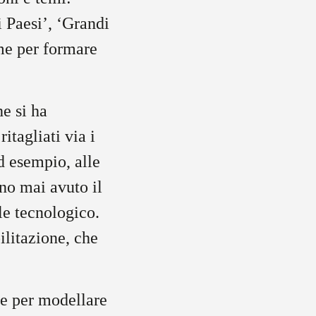
 Paesi’, ‘Grandi
me per formare
he si ha
itagliati via i
d esempio, alle
nno mai avuto il
le tecnologico.
ilitazione, che
te per modellare