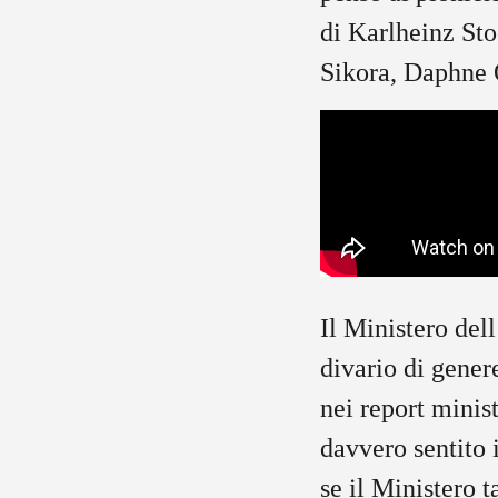
di Karlheinz St
Sikora, Daphne
Il Ministero del
divario di gener
nei report minis
davvero sentito 
se il Ministero t