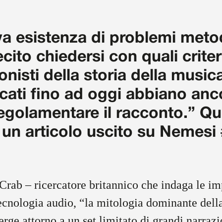
iva esistenza di problemi meto
lecito chiedersi con quali criter
gonisti della storia della music
icati fino ad oggi abbiano an
regolamentare il racconto.” Qu
di un articolo uscito su Nemesi
rab – ricercatore britannico che indaga le im
tecnologia audio, “la mitologia dominante del
erge attorno a un set limitato di grandi narrazi