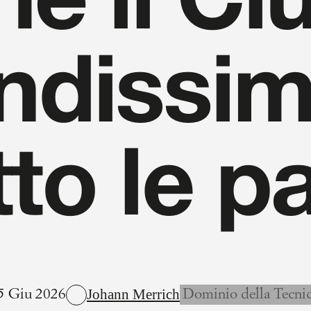
é il Cl
ndissim
tto le pa
Johann Merrich
5 Giu 2026
Dominio della Tecni