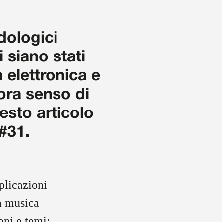
dologici
i siano stati
a elettronica e
cora senso di
esto articolo
 #31.
plicazioni
la musica
oni e temi: