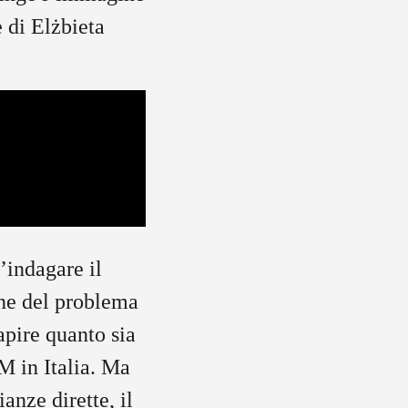
 di Elżbieta
’indagare il
one del problema
apire quanto sia
M in Italia. Ma
anze dirette, il