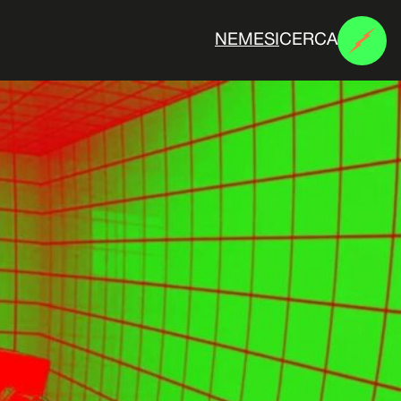
CERCA
N
E
M
E
S
I