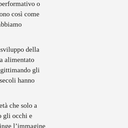
 performativo o
stono così come
 abbiamo
 sviluppo della
ha alimentato
egittimando gli
 secoli hanno
età che solo a
 gli occhi e
pinge l’immagine