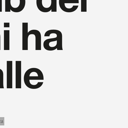
ub dei
i ha
lle
ca