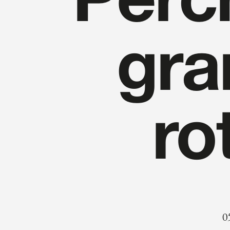
Perch
gra
ro
0