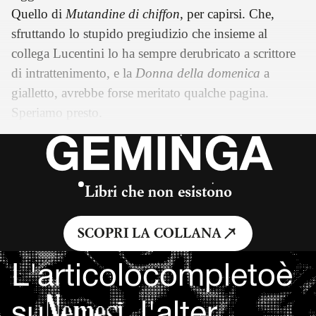
Quello di
Mutandine di chiffon
, per capirsi. Che,
sfruttando lo stupido pregiudizio che insieme al
collega Lucentini lo ha sempre derubricato a scrittore
di intrattenimento, e la
Donna della domenica
a
gialletto, avrebbe forse meritato qualche pagina.
Speriamo presto.
GEMINGA
Libri che non esistono
SCOPRI LA COLLANA
L'articolo
completo
è
su
, l'alter