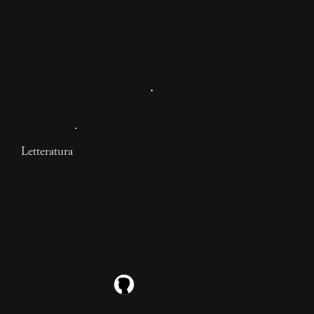
Letteratura
Recensione dal nulla di
“Viola”, di Vincenzo
Profeta
Critica amichettista dell'ultimo libro di Vincenzo
Profeta, "Viola. Scritture dal nulla" (GOG 2025)
12 mesi
Ubaldo Berti