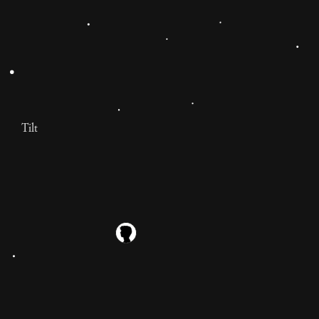
Tilt
Falsissimissimo
Falsissimo è il prodotto mediatico che ci meritiamo. E'
qualcosa di rivoluzionario: la contro-informazione, il
senso di uno contro tutti, la guerra alla menzogna.
11 mesi
Ubaldo Berti