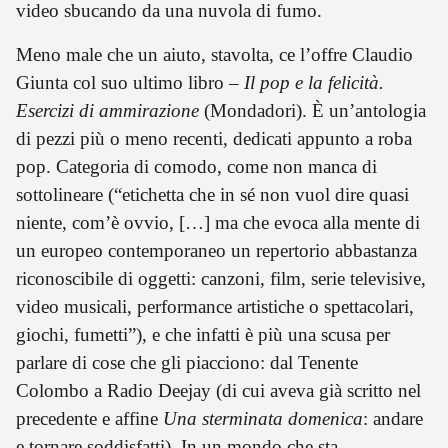
video sbucando da una nuvola di fumo.
Meno male che un aiuto, stavolta, ce l’offre Claudio
Giunta col suo ultimo libro –
Il pop e la felicità.
Esercizi di ammirazione
(Mondadori). È un’antologia
di pezzi più o meno recenti, dedicati appunto a roba
pop. Categoria di comodo, come non manca di
sottolineare (“etichetta che in sé non vuol dire quasi
niente, com’è ovvio, […] ma che evoca alla mente di
un europeo contemporaneo un repertorio abbastanza
riconoscibile di oggetti:‌ canzoni, film, serie televisive,
video musicali, performance artistiche o spettacolari,
giochi, fumetti”), e che infatti è più una scusa per
parlare di cose che gli piacciono: dal Tenente
Colombo a Radio Deejay (di cui aveva già scritto nel
precedente e affine
Una sterminata domenica
: andare
e tornare soddisfatti). In un mondo che sta