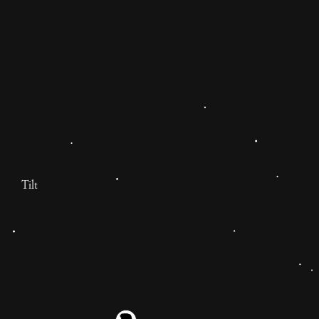
Tilt
Guida pratica per gestire i
dazi e anzi uscirne
interiormente arricchiti
Dazi al 50% su tutta la gamma di prodotti, solo per
oggi ma a partire da domani.
1 anno