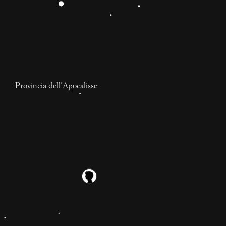
Provincia dell'Apocalisse
Eldalandia è il paradiso
che ci meritiamo
Eldalandia è un parco giochi vicino a Pisa – o
comunque in uno di quei posti toscani in cui non si
hanno scrupoli a chiamare i figli Elvio o Zuleica –,
gestito da un signore – Luigi – che sembra trascorrere
9 mesi
almeno il 70% del suo tempo di veglia vestito da Fred
Ubaldo Berti
Flintstone.