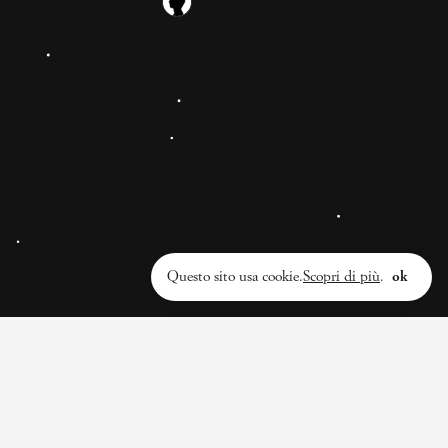
Ubaldo Berti
INSTAGRAM
Questo sito usa cookie.
Scopri di più
.
ok
@ilNemico
Privacy policy