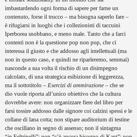
imbastardendo ogni forma di sapere per farne un
contenuto, forse il trucco – ma bisogna saperlo fare –
è rifugiarsi in luoghi che i collezionisti di taccuini
Iperborea snobbano, e meno male. Tanto che a farci
contenti non è la questione pop non pop, che ci
interessa il giusto e che addosso agli intellettuali (ma
non in questo caso, e quindi ne riparleremo, semmai)
nasconde a sua volta il rischio di un disimpegno
calcolato, di una strategica esibizione di leggerezza,
ma il sottotitolo –
Esercizi di ammirazione –
che se
dio vuole riporta all’unico obiettivo che la cultura
dovrebbe avere: non organizzare fiere del libro per
farsi tossire addosso dalle signore coi calzini spessi e le
collane di lana cotta; non stipare auditorium di testine
che oscillano in segno di assenso; non il sintagma
“
in
Feltrinelli”; non “c’è ancora bisogno di Kant”; non