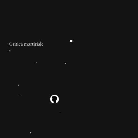
Critica martiriale
Critica martiriale #1. Dan
Brown, “L’ultimo segreto”
Recensire ogni mese il titolo che, incrociando i dati di
varie classifiche, ha venduto di più. Nessuna
preclusione: sceglie il mercato. Nessun preconcetto:
solo spirito di servizio. Per cercare di capire le ragioni
6 mesi
e l’andazzo di questo mostro che si alimenta a sportine
Ubaldo Berti
chiamato editoria.