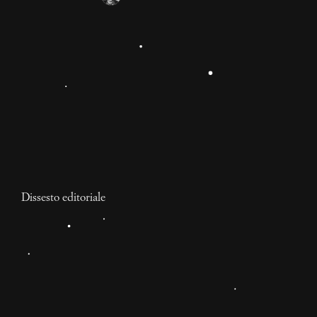
Dissesto editoriale
Istruzioni per entrare nel
mondo della cultura
“underground”
C’è un percorso classico, un "cursus honorum", per
entrare a far parte del mondo editoriale, letterario, o
culturale identificato come "underground", se per