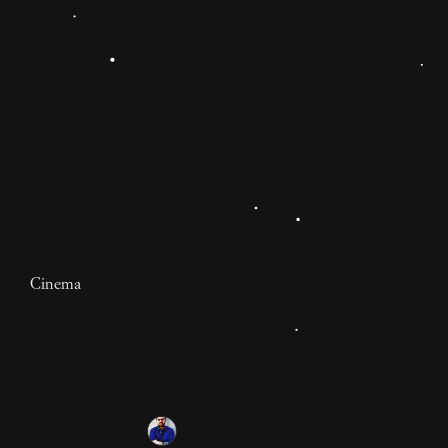
siamo contenti e meno scontenti quando siamo
scontenti. Fine. Sono rozzo? Bellini voi che andate a
sentire Barbero.
Cinema
Nuovo Cinema Giuli
Cos'è successo e sta succedendo al cinema italiano?
Bloccato da mesi in un confuso processo riformistico
per abolire i sussidi (evviva), che ha finito però per
favorire solo le produzioni più ricche.
1 anno
Alessio Mannino