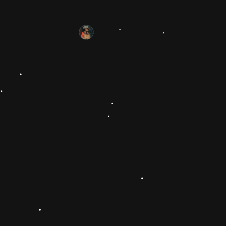
sull'"Educazione sentimentale" e altro.
1 anno
Alfio Squillaci