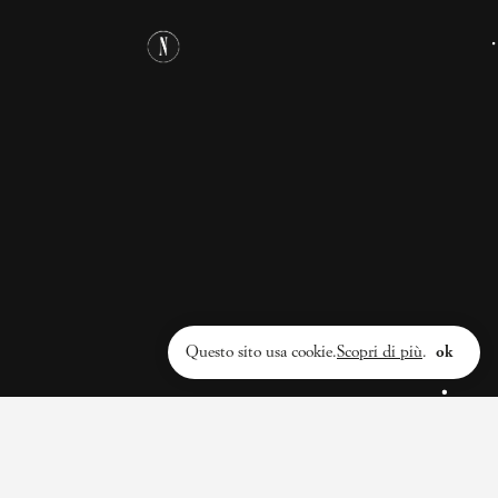
underground non s'intende sottoculturale, battagliero o
1 anno
innovativo, ma ci si riferisce a tutte quelle attività
Redazione Il Nemico
culturali che costringono chi le persegue a tirare avanti
principalmente per passione e arrotondare nella
ristorazione 2/3 sere a settimana.
INSTAGRAM
Questo sito usa cookie.
Scopri di più
.
ok
@ilNemico
Privacy policy