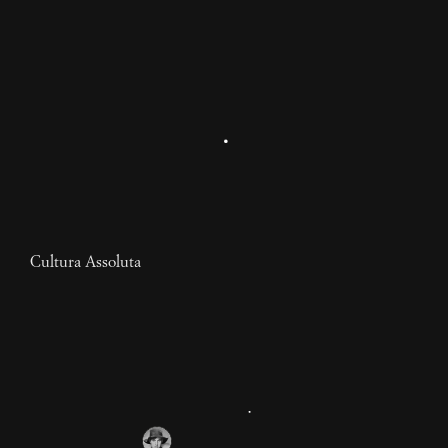
Cultura Assoluta
Tutte le news sono fake
news
Il mondo dell'informazione e della cultura sta
collassando sotto il peso delle sue contraddizioni.
Proponiamo qui una strategia per risollevarlo e
mettersi al passo del conflitto in corso.
1 anno
Costantino Bovina