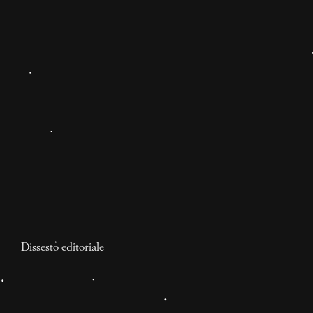
Dissesto editoriale
Uccidi il semicolto che è
in te
Della stupidità intellettuale. Appunti sparsi