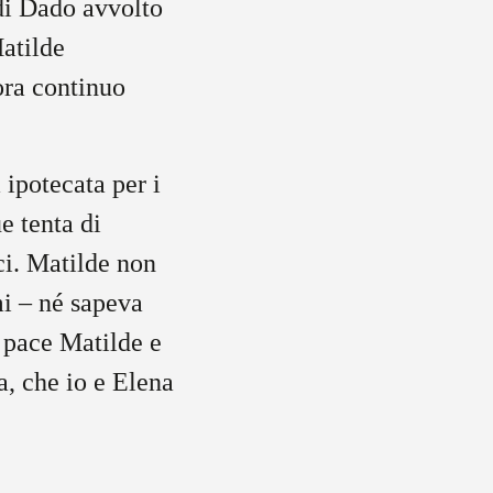
di Dado avvolto
Matilde
ora continuo
 ipotecata per i
e tenta di
ci. Matilde non
mi – né sapeva
 pace Matilde e
a, che io e Elena