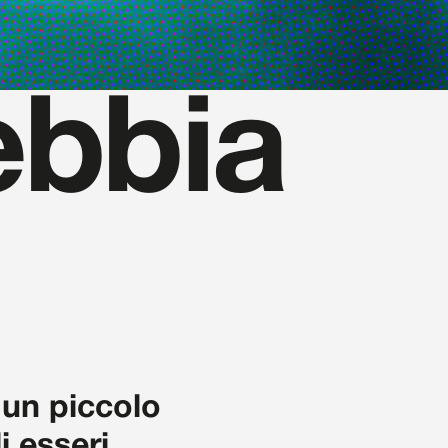
ebbia
 un piccolo
i esseri