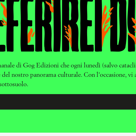
imanale di Gog Edizioni che ogni lunedì (salvo catacl
e del nostro panorama culturale. Con l'occasione, vi
 sottosuolo.