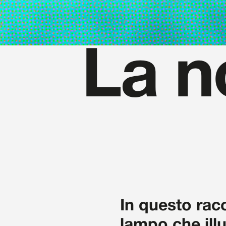
La n
In questo racc
lampo che ill