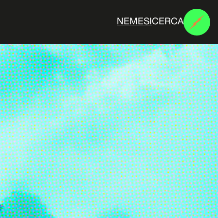
CERCA
N
E
M
E
S
I