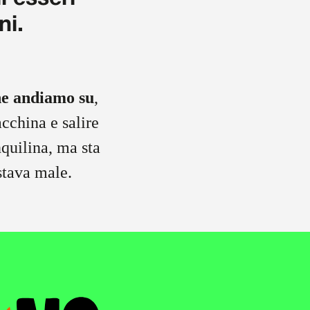
ni.
he andiamo su
,
acchina e salire
nquilina, ma sta
e, stava male.