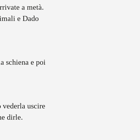
rrivate a metà.
nimali e Dado
la schiena e poi
o vederla uscire
che dirle.