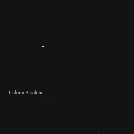
Cultura Assoluta
Lettera d’amore a Byung-
chul Han
Il pensatore che ha redatto un glossario per semi-colti
che può essere usato ovunque: nella curatela artistica,
nei laboratori universitari, ai vernissage.