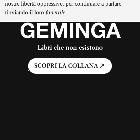
nostre libertà oppressive, per continuare a parlare
rinviando il loro
funerale
.
GEMINGA
Libri che non esistono
SCOPRI LA COLLANA
#Agamben
#comunicazione
#destituzione
#discorso
#disertare
#filosofia
#informazione
#linguaggio
#Parola
Condividi