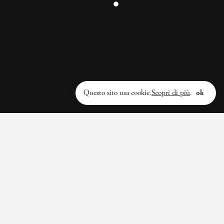
INSTAGRAM
@ilNemico
Privacy policy
Questo sito usa cookie.
Scopri di più
.
ok