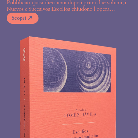
Pubblicati quasi dieci anni dopo i primi due volumi, i
Nuevos e Sucesivos Escolios chiudono l’opera
gomezdaviliana in perfetta continuità con gli scritti
Scopri
precedenti, toccando un’ampia varietà di temi filosofici
e teologici, così come questioni di letteratura, arte e
costume. Critico nei confronti del progresso, della
Chiesa postconciliare, del mondo accademico e della
democrazia – «un’ingenuità se non fosse la maschera di
una bestemmia» – Gómez Dávila non si abbandona
mai al giudizio morale, ma i suoi aforismi si spingono
verso vette poetiche, liriche, estetiche prima ancora
che etiche, privilegiando sempre lo stile della scrittura,
con la convinzione (assurda) che «quandanche tutto ciò
che si dica sia falso, nel parlare in un determinato
modo è presente una verità sotterranea». Cercare
l’unità del suo pensiero, oppure tentare di individuare
una coerenza sistematica in queste glosse, sono tutti
sforzi inutili. L’opera gomezdaviliana, sostiene Franco
Volpi, «si presenta come un recinto chiuso: non esiste
passo razionale o deduzione logica che serva ad
entrare. L’unica maniera di farlo è lanciarsi al suo