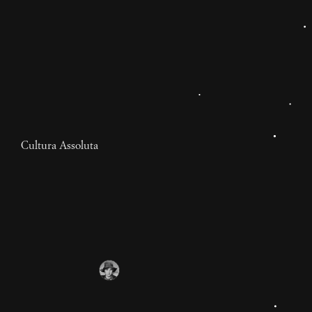
Cultura Assoluta
Tutte le news sono fake
news
Il mondo dell'informazione e della cultura sta
collassando sotto il peso delle sue contraddizioni.
Proponiamo qui una strategia per risollevarlo e
mettersi al passo del conflitto in corso.
1 anno
Costantino Bovina