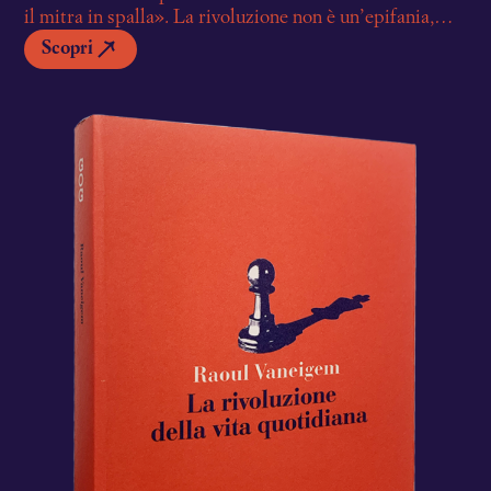
il mitra in spalla». La rivoluzione non è un’epifania,
non è un tempo sospeso, straordinario, una parentesi
Scopri
tra la noia e il dolore, ma respira da ovunque, è pronta
a esplodere in qualsiasi gesto soppresso della vita
quotidiana, in ognuno dei suoi rituali alienanti. Basta
avere gli strumenti per riconoscere il proprio
sfruttamento, precisamente ciò che Vaneigem e i
situazionisti in generale si impegnarono a fornire a quei
giovani lettori (il titolo originale di questo libro, ben
più didascalico, si traduce con Trattato del saper vivere
ad uso delle giovani generazioni) la cui irrequietezza
artistica, politica e sociale provocò un decennio di
rivolte che fu spazzato via solo dalla controrivoluzione
della società dei consumi. Lo stesso non vale per i testi
che ci hanno lasciato in eredità, oggi più attuali di ieri,
oggi più urgenti di ieri, tra tutti quelli di Vaneigem, uno
dei più brillanti teorici di una guerriglia poetica, una
ribellione immaginaria, e proprio per questo, in una
realtà priva di poesia e di immaginazione, l’unica
davvero necessaria.