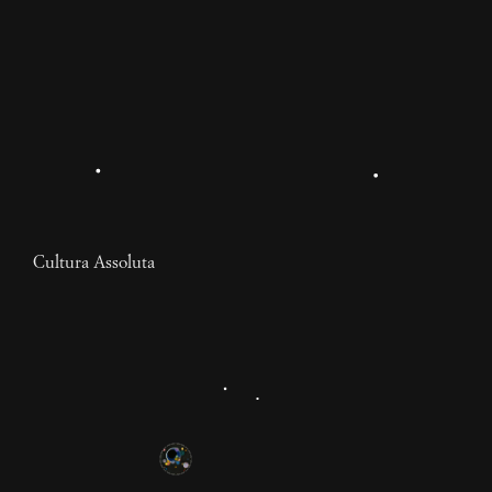
Cultura Assoluta
Gli influencer: nuovi
gerarchi dell’apparenza
L’influencer comunica desiderabilità, e cioè
conformismo. Ripete ossessivamente gli stessi codici
visivi, gli stessi sogni da acquistare, le stesse parole
svuotate. Non mette mai in discussione nulla, perché è
9 mesi
parte integrante di tutto ciò che dovrebbe essere messo
Ahmed Marouani
in discussione.