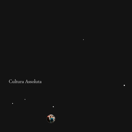
Ti potrebbe interessare
Cultura Assoluta
I traumi ci fanno fatturare
Tra capitalismo terapeutico, vulnerabilità strategica e
lacrime che puzzano di marcio,
5 mesi
Giulia Dovico