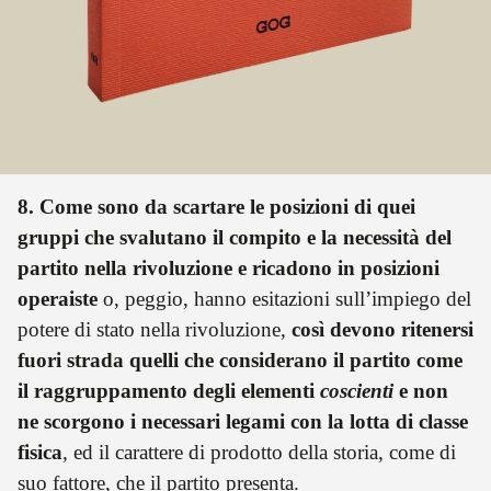
essenziali per interpretare tutti i passaggi d’epoca del
passato, e per orientarci in quelli del presente, mentre
assistiamo alla crisi di legittimità delle democrazie
occidentali, dove la complessità sociale ha moltiplicato
i centri di potere, dando vita a una poliarchia di élite
che svolgono funzioni sempre meno «dirigenti» e
sempre più «dominanti», molto abili nello sfruttare lo
spauracchio della crisi permanente per ostacolare
l’insorgere di una nuova minoranza attiva, realmente
8. Come sono da scartare le posizioni di quei
rivoluzionaria, con nuove capacità e visioni, sulla scena
politica. È in questo interregno, suggerisce Gramsci,
gruppi che svalutano il compito e la necessità del
quando il vecchio non muore e il nuovo non nasce, che
partito nella rivoluzione e ricadono in posizioni
compaiono i mostri. Mostri mansueti, inoffensivi,
operaiste
o, peggio, hanno esitazioni sull’impiego del
spesso addomesticabili, ci verrebbe da dire,
guardandoci intorno.
potere di stato nella rivoluzione,
così devono ritenersi
fuori strada quelli che considerano il partito come
il raggruppamento degli elementi
coscienti
e non
ne scorgono i necessari legami con la lotta di classe
fisica
, ed il carattere di prodotto della storia, come di
suo fattore, che il partito presenta.