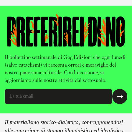
Il bollettino settimanale di Gog Edizioni che ogni lunedì
(salvo cataclismi) vi racconta orrori e meraviglie del
nostro panorama culturale. Con l'occasione, vi
aggiorniamo sulle nostre attività dal sottosuolo.
II materialismo storico-dialettico, contrapponendosi
alle concezione di stampo illuministico ed idealistico,