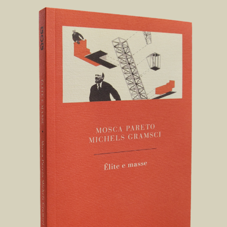
All’apice una minoranza organizzata che detiene il
potere, e alla base una maggioranza disorganizzata che
accetta le modalità di questa supremazia in cambio di
certezze concrete o simboliche. Se la concezione
materialistica di Marx e Engels interpretava la
dialettica storica alla luce di un susseguirsi di lotte di
classe tra oppressi e oppressori, per gli élitisti la storia
è un «cimitero di aristocrazie», teatro di conflitti tra le
sole minoranze, in particolare tra l’élite di governo e
una nuova élite antagonista, forte di propositi
rivoluzionari e propensa all’innovazione, o mossa da un
semplice senso di risentimento e di rivalsa nei
confronti dei privilegi accumulati dall’oligarchia rivale,
ma che ambisce a diventare la nuova classe dominante,
servendosi del popolo. Che rapporto sussiste tra élite e
masse? Cosa determina l’ascesa di un’élite rispetto a
un’altra? Su quali principi si basano i meccanismi di
circolazione delle minoranze? Cosa le rende legittime
nell’esercizio del potere? Questa breve antologia di
testi, oltre a ricordarci gli irrisolti problemi della
teoria democratica, ci fornisce delle coordinate